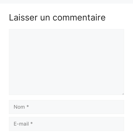
Laisser un commentaire
Commentaire
Nom
E-
mail