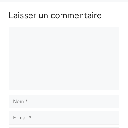
Laisser un commentaire
Commentaire
Nom
E-
mail