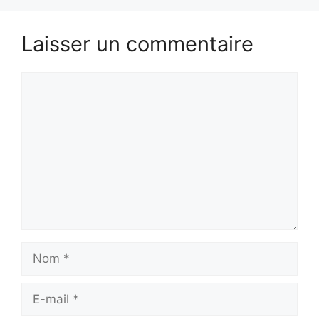
Laisser un commentaire
Commentaire
Nom
E-
mail